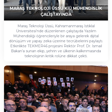
MARAŞ TEKNOLOJİ ÜSSÜ KİÜ MÜHENDİSLİK
ÇALIŞTAYINDA
Maraş Teknoloji Üssü, Kahramanmaraş İstiklal
Üniversitesi’nde düzenlenen çalıştayda Yazılım
Mühendisliği öğrencileriyle bir araya gelerek dijital
dönüşüm ve yapay zeka üzerine tecrübelerini paylaştı.
Etkinlikte TEKMER46 projesini Rektör Prof. Dr. İsmail
Bakan’a sunan ekip, şehrin ve ülkenin kalkınmasında
teknolojinin kritik rolüne dikkat çekti.