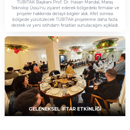
TÜBİTAK Başkanı Prof. Dr. Hasan Mandal, Maraş
Teknoloji Üssü’nü ziyaret ederek bölgedeki firmalar ve
projeler hakkında detaylı bilgiler aldı. Afet sonrası
bölgede yürütülecek TÜBİTAK projelerine daha fazla
destek ve yeni istihdam fırsatları sunulacağını açıkladı.
GELENEKSEL İFTAR ETKİNLİĞİ
Maraş Teknoloji Üssü’nün iftar programında ekibimiz,
remote çalışanlarımız ve stajyerlerimizle bir araya geldik.