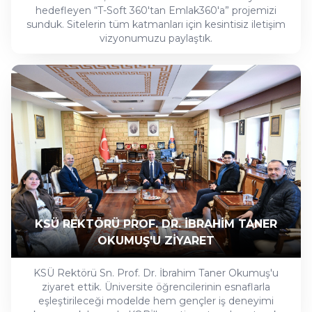
hedefleyen “T-Soft 360'tan Emlak360'a” projemizi
sunduk. Sitelerin tüm katmanları için kesintisiz iletişim
vizyonumuzu paylaştık.
KSÜ REKTÖRÜ PROF. DR. İBRAHİM TANER
OKUMUŞ'U ZİYARET
KSÜ Rektörü Sn. Prof. Dr. İbrahim Taner Okumuş'u
ziyaret ettik. Üniversite öğrencilerinin esnaflarla
eşleştirileceği modelde hem gençler iş deneyimi