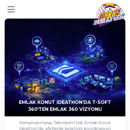
EMLAK KONUT IDEATHON’DA T-SOFT
360'TEN EMLAK 360 VİZYONU
Kahramanmaraş Teknokent’teki Emlak Konut
Ideathon’da, afetlerde kesintisiz koordinasyon