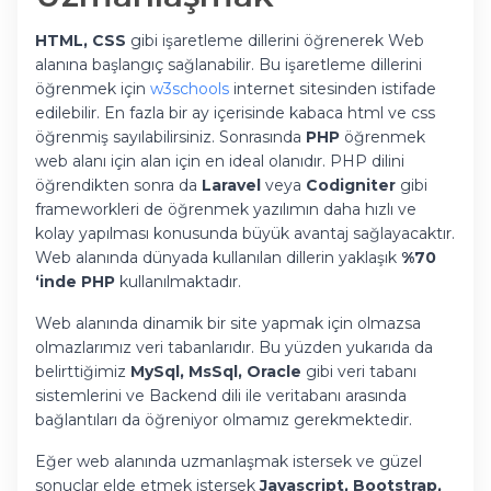
HTML, CSS
gibi işaretleme dillerini öğrenerek Web
alanına başlangıç sağlanabilir. Bu işaretleme dillerini
öğrenmek için
w3schools
internet sitesinden istifade
edilebilir. En fazla bir ay içerisinde kabaca html ve css
öğrenmiş sayılabilirsiniz. Sonrasında
PHP
öğrenmek
web alanı için alan için en ideal olanıdır. PHP dilini
öğrendikten sonra da
Laravel
veya
Codigniter
gibi
frameworkleri de öğrenmek yazılımın daha hızlı ve
kolay yapılması konusunda büyük avantaj sağlayacaktır.
Web alanında dünyada kullanılan dillerin yaklaşık
%70
‘inde PHP
kullanılmaktadır.
Web alanında dinamik bir site yapmak için olmazsa
olmazlarımız veri tabanlarıdır. Bu yüzden yukarıda da
belirttiğimiz
MySql, MsSql, Oracle
gibi veri tabanı
sistemlerini ve Backend dili ile veritabanı arasında
bağlantıları da öğreniyor olmamız gerekmektedir.
Eğer web alanında uzmanlaşmak istersek ve güzel
sonuçlar elde etmek istersek
Javascript, Bootstrap,