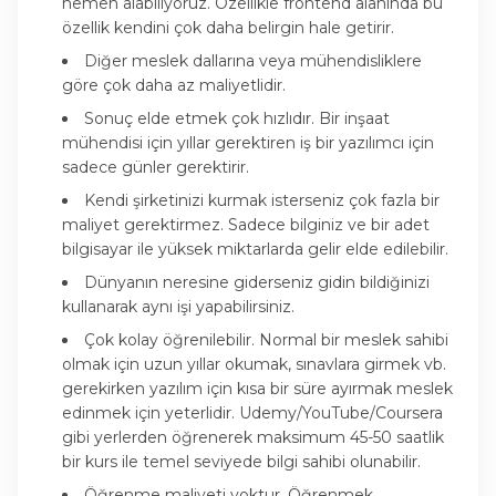
hemen alabiliyoruz. Özellikle frontend alanında bu
özellik kendini çok daha belirgin hale getirir.
Diğer meslek dallarına veya mühendisliklere
göre çok daha az maliyetlidir.
Sonuç elde etmek çok hızlıdır. Bir inşaat
mühendisi için yıllar gerektiren iş bir yazılımcı için
sadece günler gerektirir.
Kendi şirketinizi kurmak isterseniz çok fazla bir
maliyet gerektirmez. Sadece bilginiz ve bir adet
bilgisayar ile yüksek miktarlarda gelir elde edilebilir.
Dünyanın neresine giderseniz gidin bildiğinizi
kullanarak aynı işi yapabilirsiniz.
Çok kolay öğrenilebilir. Normal bir meslek sahibi
olmak için uzun yıllar okumak, sınavlara girmek vb.
gerekirken yazılım için kısa bir süre ayırmak meslek
edinmek için yeterlidir. Udemy/YouTube/Coursera
gibi yerlerden öğrenerek maksimum 45-50 saatlik
bir kurs ile temel seviyede bilgi sahibi olunabilir.
Öğrenme maliyeti yoktur. Öğrenmek