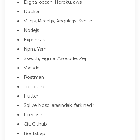
Dıgıtal ocean, Heroku, aws
Docker
Vuejs, Reactjs, Angularjs, Svelte
Nodejs
Express js
Npm, Yarn
Skecth, Figma, Avocode, Zeplin
Vscode
Postman
Trello, Jira
Flutter
Sql ve Nosql arasındaki fark nedir
Firebase
Git, Github
Bootstrap