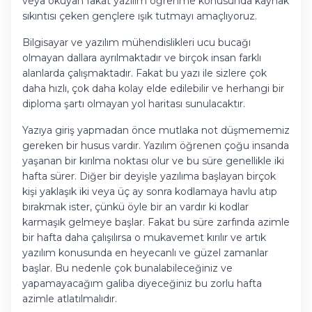
veya okuyan fakat yazılım öğrenme konusunda kaynak
sıkıntısı çeken gençlere ışık tutmayı amaçlıyoruz.
Bilgisayar ve yazılım mühendislikleri ucu bucağı
olmayan dallara ayrılmaktadır ve birçok insan farklı
alanlarda çalışmaktadır. Fakat bu yazı ile sizlere çok
daha hızlı, çok daha kolay elde edilebilir ve herhangi bir
diploma şartı olmayan yol haritası sunulacaktır.
Yazıya giriş yapmadan önce mutlaka not düşmememiz
gereken bir husus vardır. Yazılım öğrenen çoğu insanda
yaşanan bir kırılma noktası olur ve bu süre genellikle iki
hafta sürer. Diğer bir deyişle yazılıma başlayan birçok
kişi yaklaşık iki veya üç ay sonra kodlamaya havlu atıp
bırakmak ister, çünkü öyle bir an vardır ki kodlar
karmaşık gelmeye başlar. Fakat bu süre zarfında azimle
bir hafta daha çalışılırsa o mukavemet kırılır ve artık
yazılım konusunda en heyecanlı ve güzel zamanlar
başlar. Bu nedenle çok bunalabileceğiniz ve
yapamayacağım galiba diyeceğiniz bu zorlu hafta
azimle atlatılmalıdır.