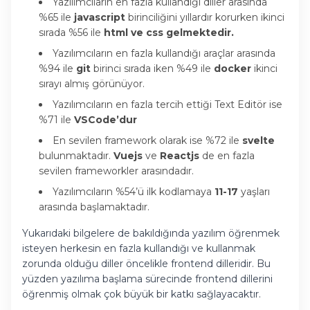
Yazılımcıların en fazla kullandığı diller arasında
%65 ile
javascript
birinciliğini yıllardır korurken ikinci
sırada %56 ile
html ve
css gelmektedir.
Yazılımcıların en fazla kullandığı araçlar arasında
%94 ile
git
birinci sırada iken %49 ile
docker
ikinci
sırayı almış görünüyor.
Yazılımcıların en fazla tercih ettiği Text Editör ise
%71 ile
VSCode’dur
En sevilen framework olarak ise %72 ile
svelte
bulunmaktadır.
Vuejs
ve
Reactjs
de en fazla
sevilen frameworkler arasındadır.
Yazılımcıların %54’ü ilk kodlamaya
11-17
yaşları
arasında başlamaktadır.
Yukarıdaki bilgelere de bakıldığında yazılım öğrenmek
isteyen herkesin en fazla kullandığı ve kullanmak
zorunda olduğu diller öncelikle frontend dilleridir. Bu
yüzden yazılıma başlama sürecinde frontend dillerini
öğrenmiş olmak çok büyük bir katkı sağlayacaktır.