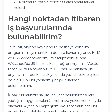
Normalize css ve reset css arasındaki farklar
nelerdir
Hangi noktadan itibaren
iş başvurularında
bulunabilirim?
Java, c#, ptyhon veya php ile nesneye yönelimli
programlamayı mantıken de olsa kavramışsanız, HTML
ve CSS öğrenmişseniz, Javascript konusunda
W3school’da JS Form’a kadar öğrenmişseniz, VueJs
temel kursu almışsanız ve GIT nasıl kullanılacağını
biliyorsanız, teorik olarak yukarıda yazılan teknolojilerin
ne olduğunu biliyorsanız iş başvurularında
bulunabilirsiniz.
İş başvurularınızın sağlıklı değerlendirilebilmesi için
yaptığınız uygulamaları Github’ınıza yüklemeniz faydalı
olacaktır. Ayrıca bu yaptığınız uygulamaların canlı bir
ortamda görülebilmesi için heroku gibi platformlara